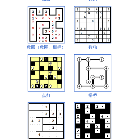
数回（数圈、栅栏）
数独
点灯
搭桥