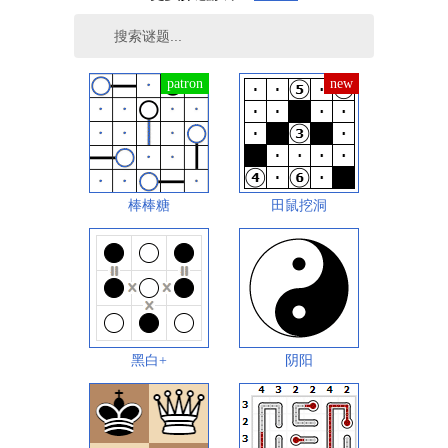
棒棒糖
田鼠挖洞
黑白+
阴阳