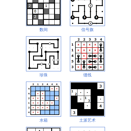
数间
信号旗
珍珠
缝线
水箱
土派艺术