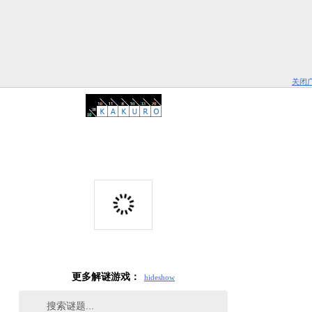
关闭
更多解谜游戏：
hide
show