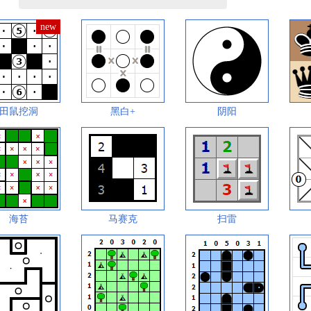
田鼠挖洞
黑白+
阴阳
海苔
马赛克
扫雷