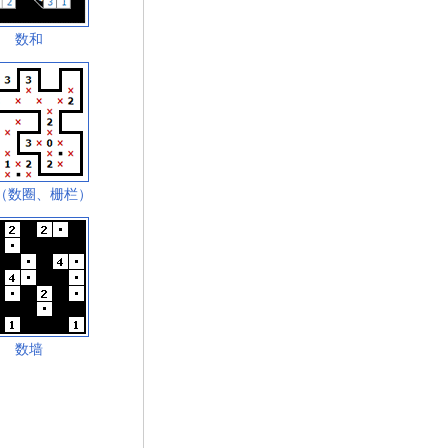
数和
（数圈、栅栏）
数墙