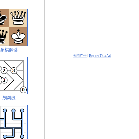
象棋解谜
关闭广告
|
Report This Ad
划斜线