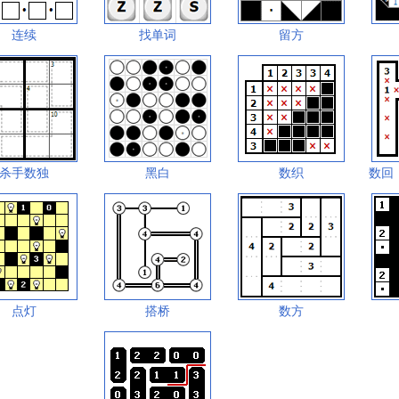
连续
找单词
留方
杀手数独
黑白
数织
数回
点灯
搭桥
数方