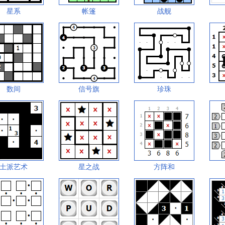
星系
帐篷
战舰
数间
信号旗
珍珠
土派艺术
星之战
方阵和