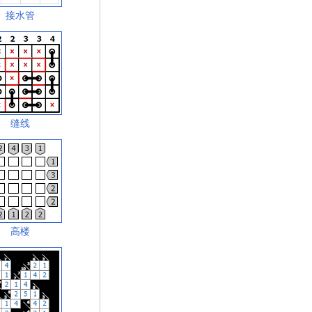
接水管
缝线
高楼