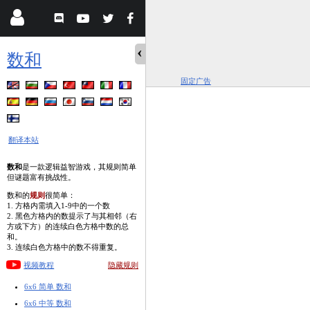
数和
固定广告
翻译本站
数和
是一款逻辑益智游戏，其规则简单
但谜题富有挑战性。
数和的
规则
很简单：
1. 方格内需填入1-9中的一个数
2. 黑色方格内的数提示了与其相邻（右
方或下方）的连续白色方格中数的总
和。
3. 连续白色方格中的数不得重复。
视频教程
隐藏规则
6x6 简单 数和
6x6 中等 数和