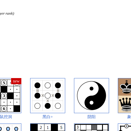
yer rank)
鼠挖洞
黑白+
阴阳