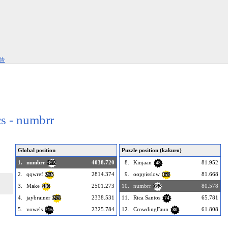
告
cs - numbrr
Global position
Puzzle position (kakuro)
1.
numbrr
4038.720
8.
Kinjaan
81.952
322
48
2.
qqwref
2814.374
9.
oopyisslow
81.668
266
153
3.
Make
2501.273
10.
numbrr
80.578
286
322
4.
jaybrainer
2338.531
11.
Rica Santos
65.781
275
74
5.
vowels
2325.784
12.
CrowdingFaun
61.808
216
80