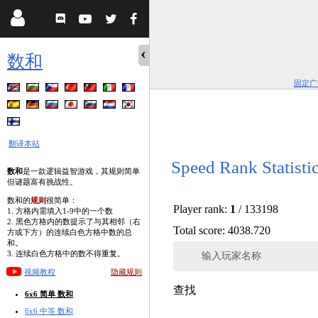
数和
固定广
翻译本站
Speed Rank Statisti
数和
是一款逻辑益智游戏，其规则简单
但谜题富有挑战性。
数和的
规则
很简单：
Player rank:
1
/ 133198
1. 方格内需填入1-9中的一个数
2. 黑色方格内的数提示了与其相邻（右
Total score: 4038.720
方或下方）的连续白色方格中数的总
和。
3. 连续白色方格中的数不得重复。
输入玩家名称
视频教程
隐藏规则
查找
6x6 简单 数和
6x6 中等 数和