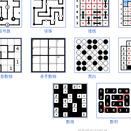
信号旗
珍珠
缝线
异形数独
杀手数独
黑白
数墙
数邻
2026-08-07 03:05:34