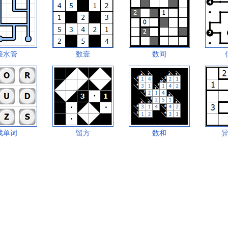
接水管
数壹
数间
找单词
留方
数和